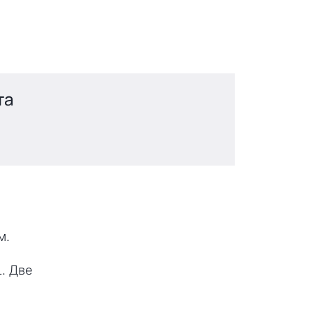
та
м.
. Две