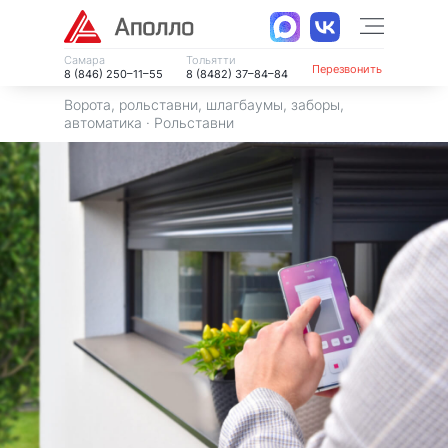
Самара
Тольятти
Перезвонить
8 (846) 250–11–55
8 (8482) 37–84–84
Ворота, рольставни, шлагбаумы, заборы,
автоматика
·
Рольставни