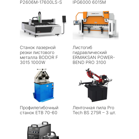
P2606M-17600LS-S
IPG6000 6015M
Станок лазерной
Листогиб
резки листового
гидравлический
металла BODOR F
ERMAKSAN POWER-
3015 1000W
BEND PRO 3100
Профилегибочный
Ленточная пила Pro
станок ETB 70-60
Tech BS 275R – 3 шт.